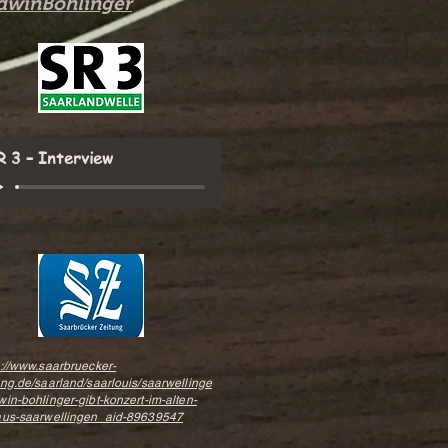
dwinBohlinger
R 3 – Interview
s://www.saarbruecker-
ung.de/saarland/saarlouis/saarwellinge
win-bohlinger-gibt-konzert-im-alten-
aus-saarwellingen_aid-89639547