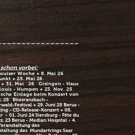
-----------------
. schon vorbei:
louiser Woche + 8. Mai 26
unkt + 25. Mai 26
+
31. Mai 26 Gisingen - Haus
rlouis - Humpen + 23. Nov. 25
lische Einlage beim Konzert von
t. 25 Bliesransbach -
rwald-Festival + 29. Juni 25 Berus -
Ring - CD-Release-Konzert + 08.
ar
​ +
01. Juni 24 Siersburg - Fête du
ez. 23 Berus - Median Hospital
​+
4.
Veranstaltung
des
staltung des
Mundartrings Saar