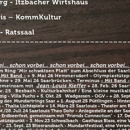
rg - Itzbacher Wirtshaus
uis – KommKultur
- Ratssaal
----------------------------
i.
.. schon vorbei.
.. schon vorbei.
.. schon vorbei.
.
am Ring "Mir schwätzen Platt" zum Abschluss der Saar
 Mit Band -
+
9. Mai 26 Hemmersdorf - Olympiastützp
ühne +
29. Mai 26 Saarbrücken - Terminus
- Mit Band -
Jean-Louis Kieffer
gemeinsam mit
+ 28. Feb. 26 Saa
ov. 25 Bexbach - Kulturbahnhof​ / Eine kleine musika
zig - Villa Fuchs + 5. Okt. 25 Wadgassen - OGV - + 28. Sep
ng des
Mundartrings Saar​ +
1. August 25 Püttlingen - Hinte
- Thalia Lichtspiele + 14. März 25 Saarlouis - Theater am 
pt./28. Juli 24 Saarlouis Theo Dohr - Anlegestelle an der Sa
 & Erdbeerfest, gemeinsam mit "Friends Connection"
​​ +
17. D
stützpunkt
​+
3. Nov.23 Schwalbach
-
Gasthaus Blass,
eine 
"
​ +
23. Sept. 23 Bliesransbach - Mundartfestival, eine Veran