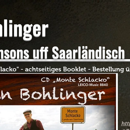
linger
ns uff Saarl
cko" - achtseitiges Booklet​ - Bestellung ü
ht