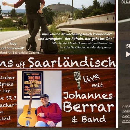
@E
S
eluxe
http
zeit
n/ed
rath