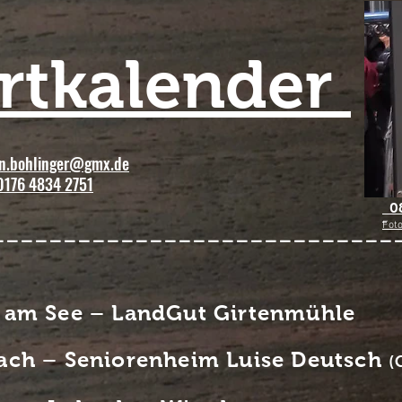
tkalender
n.bohlinger@gmx.de
 0176 4834 2751
08
----------------------------
Foto
 am See – LandGut Girtenmühle
ach – Seniorenheim Luise Deutsch
(