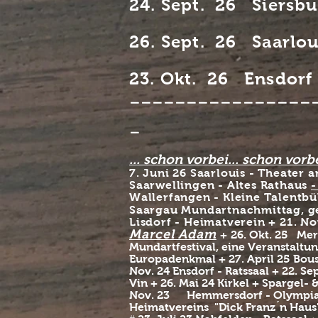
24. Sept. 26 Siersbu
26. Sept. 26 Saarlo
23. Okt. 26 Ensdorf 
----------------
-
... schon vorbei.
.. schon vorbe
7. Juni 26 Saarlouis - Theater 
Saarwellingen - Altes Rathaus
-
Wallerfangen - Kleine Talentb
Saargau Mundartnachmittag, 
Lisdorf - Heimatverein + 21. N
Marcel Adam
+
26. Okt. 25 Mer
Mundartfestival, eine Veranstaltu
Europadenkmal + 27. April 25 Bous 
Nov. 24 Ensdorf - Ratssaal + 22. Se
Vin
+ 26. Mai 24 Kirkel + Spargel-
Nov. 23 Hemmersdorf - Olympia
Heimatvereins
"Dick Franz´n Haus